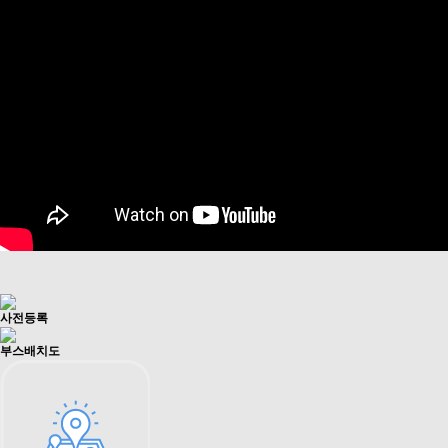
사전등록
부스배치도