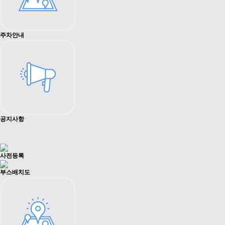
주차안내
공지사항
사전등록
부스배치도