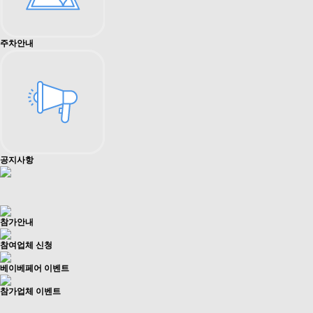
주차안내
공지사항
참가안내
참여업체 신청
베이베페어 이벤트
참가업체 이벤트