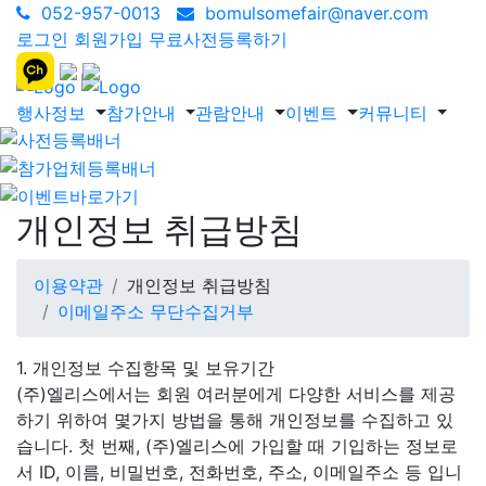
052-957-0013
bomulsomefair@naver.com
로그인
회원가입
무료사전등록하기
행사정보
참가안내
관람안내
이벤트
커뮤니티
개인정보 취급방침
이용약관
개인정보 취급방침
이메일주소 무단수집거부
1. 개인정보 수집항목 및 보유기간
(주)엘리스에서는 회원 여러분에게 다양한 서비스를 제공
하기 위하여 몇가지 방법을 통해 개인정보를 수집하고 있
습니다. 첫 번째, (주)엘리스에 가입할 때 기입하는 정보로
서 ID, 이름, 비밀번호, 전화번호, 주소, 이메일주소 등 입니