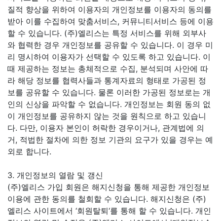
질적 향상을 위하여 이용자의 개인정보를 이용자의 동의를
받아 이를 수집하여 맞춤서비스, 커뮤니티서비스 등에 이용
할 수 있습니다. (주)엘리스는 특정 서비스를 위해 외부사
와 협력한 경우 개인정보를 공유할 수 있습니다. 이 경우 미
리 명시하여 이용자가 선택할 수 있도록 하고 있습니다. 이
때 제공하는 정보는 총체적으로 수집, 분석되며 사안에 따
라 해당 정보를 협력사들과 통계자료의 형태로 가공된 정
보를 공유할 수 있습니다. 물론 이러한 가공된 정보로는 개
인의 신상을 파악할 수 없습니다. 개인정보는 회원 동의 없
이 개인정보를 공유하지 않는 것을 원칙으로 하고 있습니
다. 다만, 이용자 본인이 허락한 경우이거나, 관계법에 의
거, 적법한 절차에 의한 정보 기관의 요구가 있을 경우는 예
외로 합니다.
3. 개인정보의 열람 및 갱신
(주)엘리스 가입 회원은 해지신청을 통해 제공한 개인정보
이용에 관한 동의를 철회할 수 있습니다. 해지신청은 (주)
엘리스 사이트에서 ‘회원탈퇴‘를 통해 할 수 있습니다. 개인