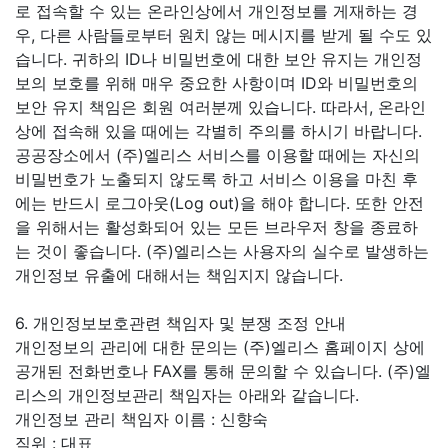
로 접속할 수 있는 온라인상에서 개인정보를 게재하는 경
우, 다른 사람들로부터 원치 않는 메시지를 받게 될 수도 있
습니다. 귀하의 ID나 비밀번호에 대한 보안 유지는 개인정
보의 보호를 위해 매우 중요한 사항이며 ID와 비밀번호의
보안 유지 책임은 회원 여러분께 있습니다. 따라서, 온라인
상에 접속해 있을 때에는 각별히 주의를 하시기 바랍니다.
공공장소에서 (주)엘리스 서비스를 이용할 때에는 자신의
비밀번호가 노출되지 않도록 하고 서비스 이용을 마친 후
에는 반드시 로그아웃(Log out)을 해야 합니다. 또한 안전
을 위해서는 활성화되어 있는 모든 브라우저 창을 종료하
는 것이 좋습니다. (주)엘리스는 사용자의 실수로 발생하는
개인정보 유출에 대해서는 책임지지 않습니다.
6. 개인정보보호관련 책임자 및 분쟁 조정 안내
개인정보의 관리에 대한 문의는 (주)엘리스 홈페이지 상에
공개된 전화번호나 FAX를 통해 문의할 수 있습니다. (주)엘
리스의 개인정보관리 책임자는 아래와 같습니다.
개인정보 관리 책임자 이름 : 신향숙
직위 : 대표