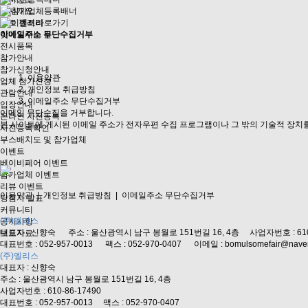
행사개요
포토 갤러리
찾아오시는 길
이메일주소 무단수집거부
전시품목
참가안내
참가신청안내
이용약관
업체 참가신청
개인정보 취급방침
관람안내
이메일주소 무단수집거부
입장안내
이메일 무단수집을 거부합니다.
온라인 사전등록
본 사이트에 게시된 이메일 주소가 전자우편 수집 프로그램이나 그 밖의 기술적 장치
사전등록확인
부스배치도 및 참가업체
이벤트
베이비페어 이벤트
참가업체 이벤트
리뷰 이벤트
이용약관
|
개인정보 취급방침
|
이메일주소 무단수집거부
당첨자 발표
커뮤니티
(주)엘리스
공지사항
대표자 : 신향숙 주소 : 울산광역시 남구 봉월로 151번길 16, 4층 사업자번호 : 610-
보도자료
대표번호 : 052-957-0013 팩스 : 052-970-0407 이메일 : bomulsomefair@naver
(주)엘리스
대표자 : 신향숙
주소 : 울산광역시 남구 봉월로 151번길 16, 4층
사업자번호 : 610-86-17490
대표번호 : 052-957-0013 팩스 : 052-970-0407