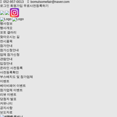
052-957-0013
bomulsomefair@naver.com
로그인
회원가입
무료사전등록하기
행사정보
행사개요
포토 갤러리
찾아오시는 길
전시품목
참가안내
참가신청안내
업체 참가신청
관람안내
입장안내
온라인 사전등록
사전등록확인
부스배치도 및 참가업체
이벤트
베이비페어 이벤트
참가업체 이벤트
리뷰 이벤트
당첨자 발표
커뮤니티
공지사항
보도자료
행사정보