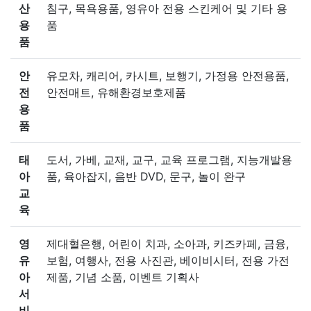
산
침구, 목욕용품, 영유아 전용 스킨케어 및 기타 용
용
품
품
안
유모차, 캐리어, 카시트, 보행기, 가정용 안전용품,
전
안전매트, 유해환경보호제품
용
품
태
도서, 가베, 교재, 교구, 교육 프로그램, 지능개발용
아
품, 육아잡지, 음반 DVD, 문구, 놀이 완구
교
육
영
제대혈은행, 어린이 치과, 소아과, 키즈카페, 금융,
유
보험, 여행사, 전용 사진관, 베이비시터, 전용 가전
아
제품, 기념 소품, 이벤트 기획사
서
비