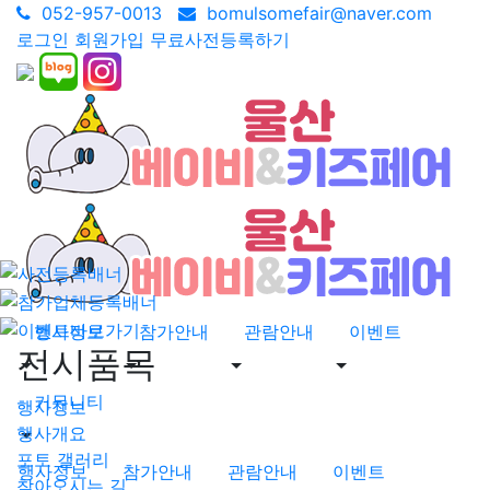
052-957-0013
bomulsomefair@naver.com
로그인
회원가입
무료사전등록하기
행사정보
참가안내
관람안내
이벤트
전시품목
커뮤니티
행사정보
행사개요
포토 갤러리
행사정보
참가안내
관람안내
이벤트
찾아오시는 길