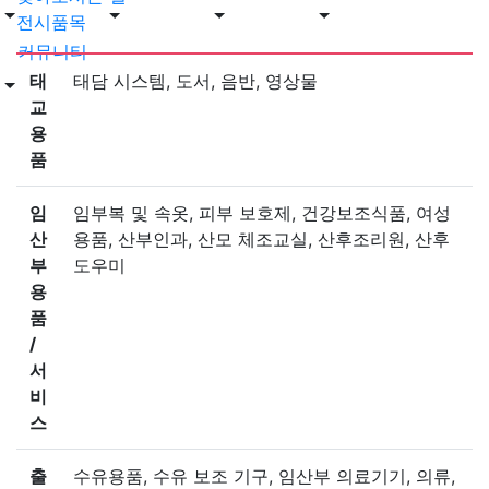
전시품목
커뮤니티
태
태담 시스템, 도서, 음반, 영상물
교
용
품
임
임부복 및 속옷, 피부 보호제, 건강보조식품, 여성
산
용품, 산부인과, 산모 체조교실, 산후조리원, 산후
부
도우미
용
품
/
서
비
스
출
수유용품, 수유 보조 기구, 임산부 의료기기, 의류,