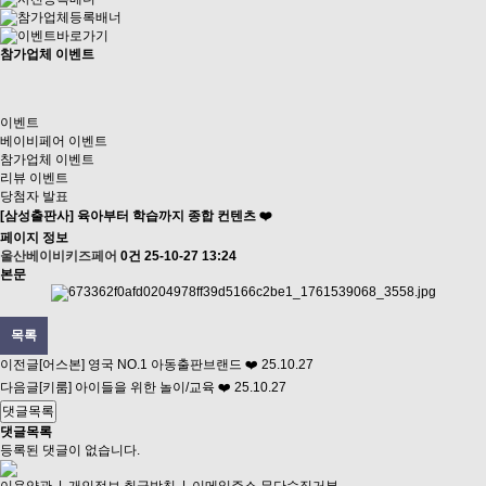
참가업체 이벤트
이벤트
베이비페어 이벤트
참가업체 이벤트
리뷰 이벤트
당첨자 발표
[삼성출판사] 육아부터 학습까지 종합 컨텐츠 ❤️
페이지 정보
울산베이비키즈페어
0건
25-10-27 13:24
본문
목록
이전글
[어스본] 영국 NO.1 아동출판브랜드 ❤️
25.10.27
다음글
[키룸] 아이들을 위한 놀이/교육 ❤️
25.10.27
댓글목록
댓글목록
등록된 댓글이 없습니다.