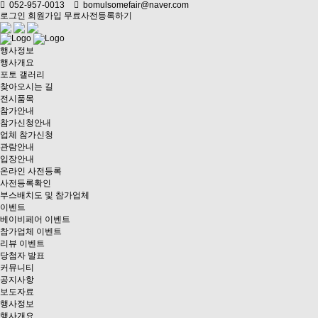
052-957-0013
bomulsomefair@naver.com
로그인
회원가입
무료사전등록하기
행사정보
행사개요
포토 갤러리
찾아오시는 길
전시품목
참가안내
참가신청안내
업체 참가신청
관람안내
입장안내
온라인 사전등록
사전등록확인
부스배치도 및 참가업체
이벤트
베이비페어 이벤트
참가업체 이벤트
리뷰 이벤트
당첨자 발표
커뮤니티
공지사항
보도자료
행사정보
행사개요