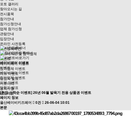
포토 갤러리
찾아오시는 길
전시품목
참가안내
참가신청안내
업체 참가신청
관람안내
입장안내
온라인 사전등록
사전등록확인
부스배치도 및 참가업체
이벤트
베이비페어 이벤트
베이비페어 이벤트
이벤트
참가업체 이벤트
베이비페어 이벤트
리뷰 이벤트
참가업체 이벤트
당첨자 발표
리뷰 이벤트
커뮤니티
당첨자 발표
공지사항
[현장 선착순 이벤트] 26년 06월 발육기 전용 상품권 이벤트
보도자료
페이지 정보
울산베이비키즈페어
0건
26-06-04 10:01
본문