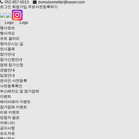
052-957-0013
bomulsomefair@naver.com
로그인
회원가입
무료사전등록하기
행사정보
행사개요
포토 갤러리
찾아오시는 길
전시품목
참가안내
참가신청안내
업체 참가신청
관람안내
입장안내
온라인 사전등록
사전등록확인
부스배치도 및 참가업체
이벤트
베이비페어 이벤트
참가업체 이벤트
리뷰 이벤트
당첨자 발표
커뮤니티
공지사항
보도자료
행사정보