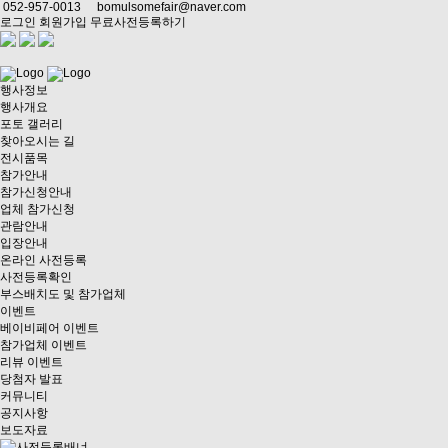
052-957-0013
bomulsomefair@naver.com
로그인
회원가입
무료사전등록하기
행사정보
행사개요
포토 갤러리
찾아오시는 길
전시품목
참가안내
참가신청안내
업체 참가신청
관람안내
입장안내
온라인 사전등록
사전등록확인
부스배치도 및 참가업체
이벤트
베이비페어 이벤트
참가업체 이벤트
리뷰 이벤트
당첨자 발표
커뮤니티
공지사항
보도자료