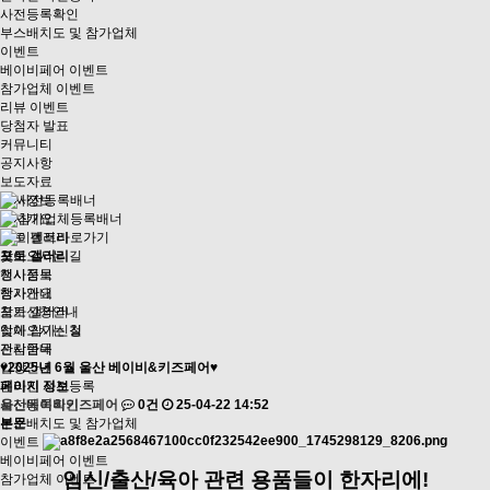
사전등록확인
부스배치도 및 참가업체
이벤트
베이비페어 이벤트
참가업체 이벤트
리뷰 이벤트
당첨자 발표
커뮤니티
공지사항
보도자료
행사정보
행사개요
포토 갤러리
찾아오시는 길
포토 갤러리
전시품목
행사정보
참가안내
행사개요
참가신청안내
포토 갤러리
업체 참가신청
찾아오시는 길
관람안내
전시품목
입장안내
♥2025년 6월 울산 베이비&키즈페어♥
온라인 사전등록
페이지 정보
사전등록확인
울산베이비키즈페어
0건
25-04-22 14:52
부스배치도 및 참가업체
본문
이벤트
베이비페어 이벤트
임신/출산/육아 관련 용품들이 한자리에!
참가업체 이벤트