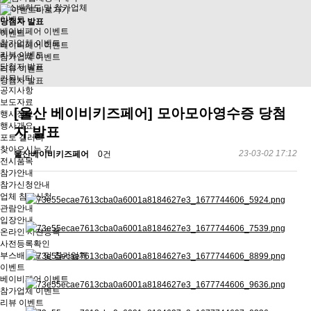
부스배치도 및 참가업체
이벤트
당첨자 발표
베이비페어 이벤트
이벤트
참가업체 이벤트
베이비페어 이벤트
리뷰 이벤트
참가업체 이벤트
당첨자 발표
리뷰 이벤트
커뮤니티
당첨자 발표
공지사항
보도자료
[울산 베이비키즈페어] 모아모아영수증 당첨
행사정보
행사개요
자 발표
포토 갤러리
찾아오시는 길
23-03-02 17:12
울산베이비키즈페어
0건
전시품목
참가안내
참가신청안내
업체 참가신청
관람안내
입장안내
온라인 사전등록
사전등록확인
부스배치도 및 참가업체
이벤트
베이비페어 이벤트
참가업체 이벤트
리뷰 이벤트