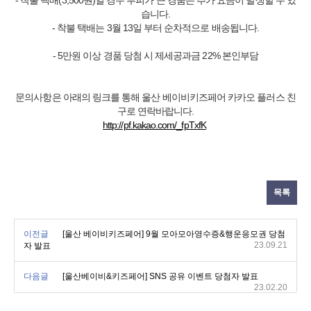
- 착불 택배(3,500원)일 경우 부피가 큰 경품은 추가 요금이 발생할 수 있
습니다.
- 착불 택배는 3월 13일 부터 순차적으로 배송됩니다.
- 5만원 이상 경품 당첨 시 제세공과금 22% 본인부담
문의사항은 아래의 링크를 통해 울산 베이비키즈페어 카카오 플러스 친
구로 연락바랍니다.
http://pf.kakao.com/_fpTxfK
목록
이전글
[울산 베이비키즈페어] 9월 모아모아영수증&행운응모권 당첨
23.09.21
자 발표
다음글
[울산베이비&키즈페어] SNS 공유 이벤트 당첨자 발표
23.02.20